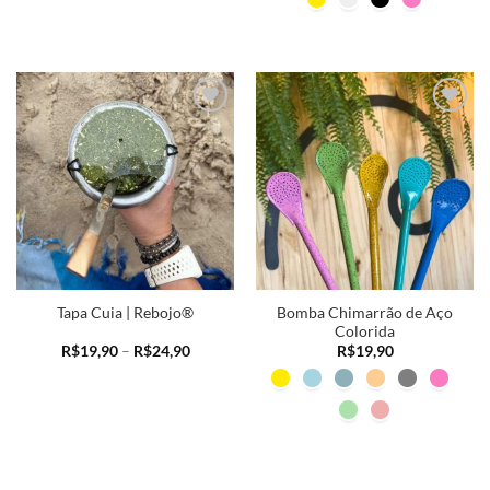
Adicionar
Adicionar
a minha
a minha
lista
lista
Bomba Chimarrão de Aço
Tapa Cuia | Rebojo®
Colorida
Faixa
R$
19,90
–
R$
24,90
R$
19,90
de
preço:
R$19,90
através
R$24,90