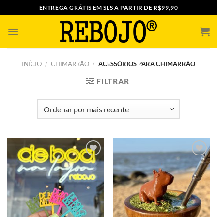
Skip
ENTREGA GRÁTIS EM SLS A PARTIR DE R$99,90
to
content
INÍCIO
/
CHIMARRÃO
/
ACESSÓRIOS PARA CHIMARRÃO
FILTRAR
Adicionar
Adicionar
a minha
a minha
lista
lista