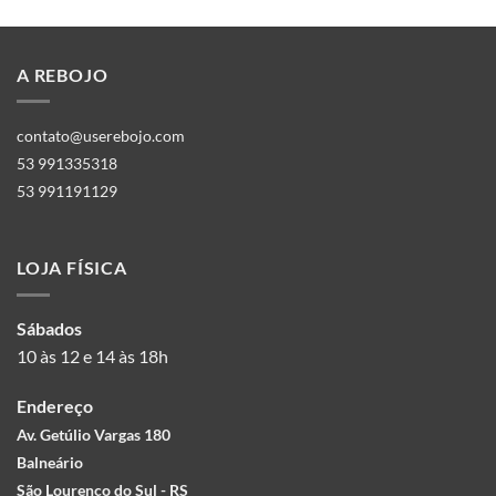
A REBOJO
contato@userebojo.com
53 991335318
53 991191129
LOJA FÍSICA
Sábados
10 às 12 e 14 às 18h
Endereço
Av. Getúlio Vargas 180
Balneário
São Lourenço do Sul - RS