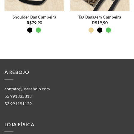
Shoulder Bag Campeira
Tag Bagagem Campeira
R$
79,90
R$
19,90
A REBOJO
contato@userebojo.com
53 991335318
53 991191129
LOJA FÍSICA