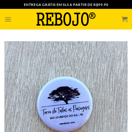
Skip
ENTREGA GRÁTIS EM SLS A PARTIR DE R$99,90
to
content
ADICIONAR
A MINHA
LISTA