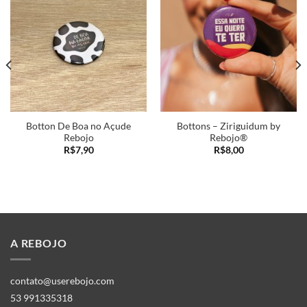
Adicionar
Adicionar
a minha
a minha
lista
lista
Botton De Boa no Açude
Bottons – Ziriguidum by
Rebojo
Rebojo®
R$
7,90
R$
8,00
A REBOJO
contato@userebojo.com
53 991335318