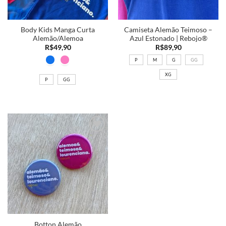
Body Kids Manga Curta
Camiseta Alemão Teimoso –
Alemão/Alemoa
Azul Estonado | Rebojo®
R$
49,90
R$
89,90
P
M
G
GG
XG
P
GG
Adicionar
a minha
lista
Botton Alemão