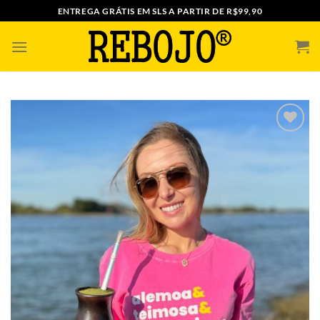
Skip
ENTREGA GRÁTIS EM SLS A PARTIR DE R$99,90
to
content
ADICIONAR
A MINHA
LISTA