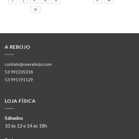
1
2
4
6
8
P
M
10
A REBOJO
contato@userebojo.com
53 991335318
53 991191129
LOJA FÍSICA
Sábados
10 às 12 e 14 às 18h