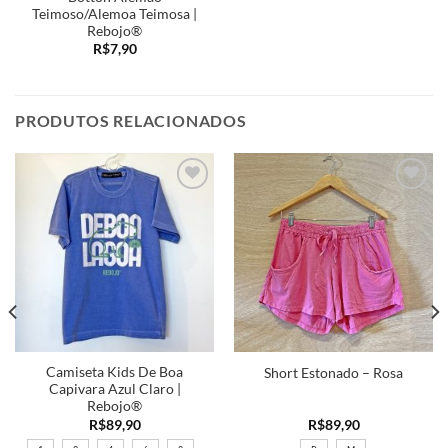
Teimoso/Alemoa Teimosa |
Rebojo®
R$
7,90
PRODUTOS RELACIONADOS
Adicionar
Adicionar
a minha
a minha
lista
lista
Camiseta Kids De Boa
Short Estonado – Rosa
Capivara Azul Claro |
Rebojo®
R$
89,90
R$
89,90