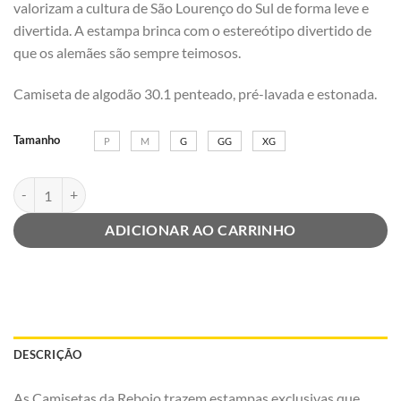
valorizam a cultura de São Lourenço do Sul de forma leve e
divertida. A estampa brinca com o estereótipo divertido de
que os alemães são sempre teimosos.
Camiseta de algodão 30.1 penteado, pré-lavada e estonada.
Tamanho
P
M
G
GG
XG
Camiseta Alemoa Teimosa - Rosa Estonado | Rebojo® quantidade
ADICIONAR AO CARRINHO
DESCRIÇÃO
As Camisetas da Rebojo trazem estampas exclusivas que