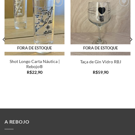
Adicionar
Adicionar
a minha
a minha
lista
lista
FORA DE ESTOQUE
FORA DE ESTOQUE
Shot Longo Carta Náutica |
Taça de Gin Vidro RBJ
Rebojo®
R$
22,90
R$
59,90
A REBOJO