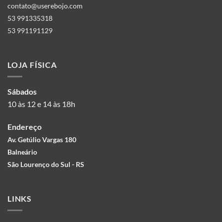
contato@userebojo.com
53 991335318
53 991191129
LOJA FÍSICA
Sábados
10 às 12 e 14 às 18h
Endereço
Av. Getúlio Vargas 180
Balneário
São Lourenço do Sul - RS
LINKS