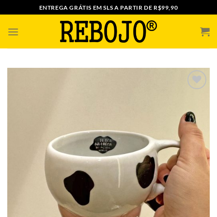
Skip
ENTREGA GRÁTIS EM SLS A PARTIR DE R$99,90
to
content
ADICIONAR
A MINHA
LISTA