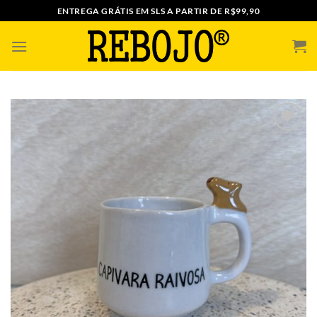
Skip
ENTREGA GRÁTIS EM SLS A PARTIR DE R$99,90
to
content
ADICIONAR
A MINHA
LISTA