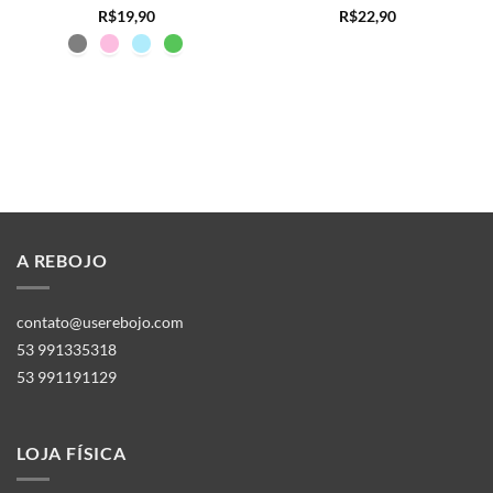
R$
19,90
R$
22,90
A REBOJO
contato@userebojo.com
53 991335318
53 991191129
LOJA FÍSICA