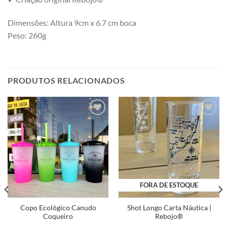
Dimensões: Altura 9cm x 6.7 cm boca
Peso: 260g
PRODUTOS RELACIONADOS
Adicionar
Adicionar
a minha
a minha
lista
lista
FORA DE ESTOQUE
Copo Ecológico Canudo
Shot Longo Carta Náutica |
Coqueiro
Rebojo®