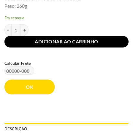
Peso: 260g
Em estoque
Caneca Mood do Dia – De Boa ou Capivara Raivosa? | Rebojo® quanti
ADICIONAR AO CARRINHO
Calcular Frete
OK
DESCRIÇÃO