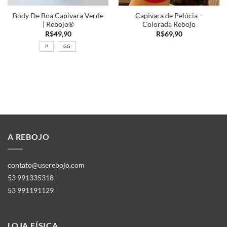
Body De Boa Capivara Verde
Capivara de Pelúcia –
| Rebojo®
Colorada Rebojo
R$
49,90
R$
69,90
P
GG
A REBOJO
contato@userebojo.com
53 991335318
53 991191129
LOJA FÍSICA