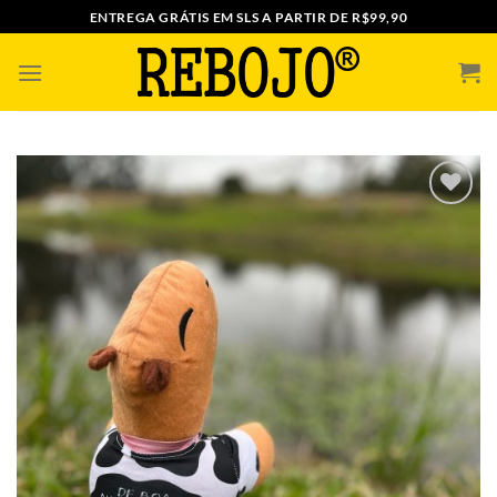
Skip
ENTREGA GRÁTIS EM SLS A PARTIR DE R$99,90
to
content
ADICIONAR
A MINHA
LISTA