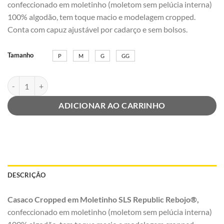
confeccionado em moletinho (moletom sem pelúcia interna)
100% algodão, tem toque macio e modelagem cropped.
Conta com capuz ajustável por cadarço e sem bolsos.
Tamanho
P
M
G
GG
Casaco Cropped Moletinho com Capuz Azul Claro Estonada | Rebojo®
ADICIONAR AO CARRINHO
DESCRIÇÃO
Casaco Cropped em Moletinho SLS Republic Rebojo®,
confeccionado em moletinho (moletom sem pelúcia interna)