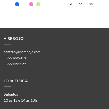
M
GG
XG
A REBOJO
contato@userebojo.com
53 991335318
53 991191129
LOJA FÍSICA
Sábados
10 às 12 e 14 às 18h