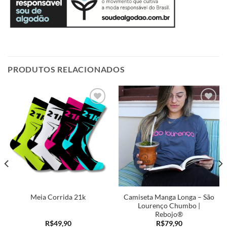
PRODUTOS RELACIONADOS
Adicionar
Adicionar
a minha
a minha
lista
lista
Camiseta Manga Longa – São
Meia Corrida 21k
Lourenço Chumbo |
Rebojo®
R$
49,90
R$
79,90