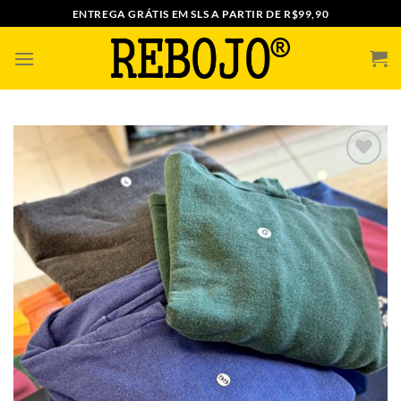
Skip
ENTREGA GRÁTIS EM SLS A PARTIR DE R$99,90
to
content
ADICIONAR
A MINHA
LISTA