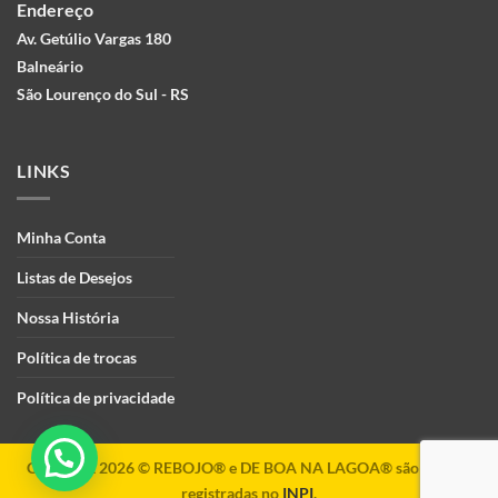
Endereço
Av. Getúlio Vargas 180
Balneário
São Lourenço do Sul - RS
LINKS
Minha Conta
Listas de Desejos
Nossa História
Política de trocas
Política de privacidade
Copyright 2026 ©
REBOJO® e DE BOA NA LAGOA® são marcas
registradas no
INPI
.