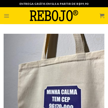
Skip
ENTREGA GRÁTIS EM SLS A PARTIR DE R$99,90
to
content
ADICIONAR
A MINHA
LISTA