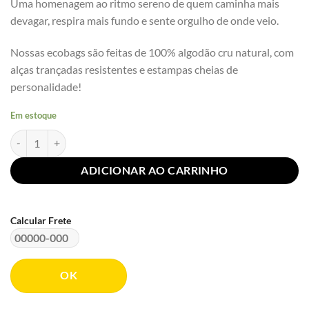
Uma homenagem ao ritmo sereno de quem caminha mais
devagar, respira mais fundo e sente orgulho de onde veio.
Nossas ecobags são feitas de 100% algodão cru natural, com
alças trançadas resistentes e estampas cheias de
personalidade!
Em estoque
Ecobag Minha Calma tem CEP | Rebojo® quantidade
ADICIONAR AO CARRINHO
Calcular Frete
OK