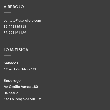
A REBOJO
contato@userebojo.com
53 991335318
53 991191129
LOJA FÍSICA
Sábados
10 às 12 e 14 às 18h
Endereço
Av. Getúlio Vargas 180
Balneário
São Lourenço do Sul - RS