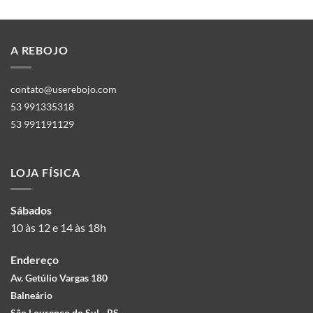
A REBOJO
contato@userebojo.com
53 991335318
53 991191129
LOJA FÍSICA
Sábados
10 às 12 e 14 às 18h
Endereço
Av. Getúlio Vargas 180
Balneário
São Lourenço do Sul - RS