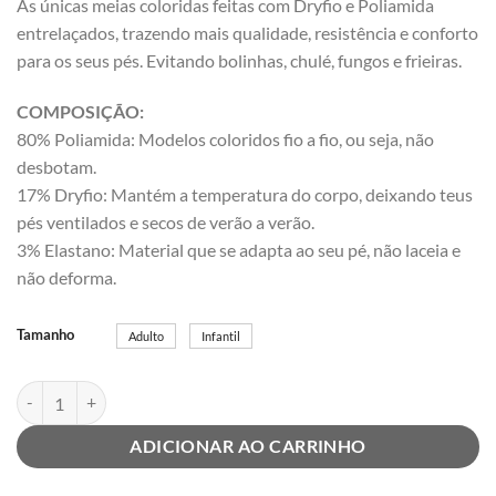
As únicas meias coloridas feitas com Dryfio e Poliamida
entrelaçados, trazendo mais qualidade, resistência e conforto
para os seus pés. Evitando bolinhas, chulé, fungos e frieiras.
COMPOSIÇÃO:
80% Poliamida: Modelos coloridos fio a fio, ou seja, não
desbotam.
17% Dryfio: Mantém a temperatura do corpo, deixando teus
pés ventilados e secos de verão a verão.
3% Elastano: Material que se adapta ao seu pé, não laceia e
não deforma.
Tamanho
Adulto
Infantil
Meia Vaca De Boa no Açude quantidade
ADICIONAR AO CARRINHO