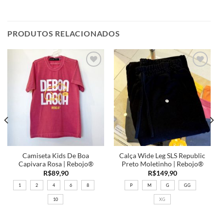
PRODUTOS RELACIONADOS
Adicionar
Adicionar
a minha
a minha
lista
lista
Camiseta Kids De Boa
Calça Wide Leg SLS Republic
Capivara Rosa | Rebojo®
Preto Moletinho | Rebojo®
R$
89,90
R$
149,90
1
2
4
6
8
P
M
G
GG
10
XG