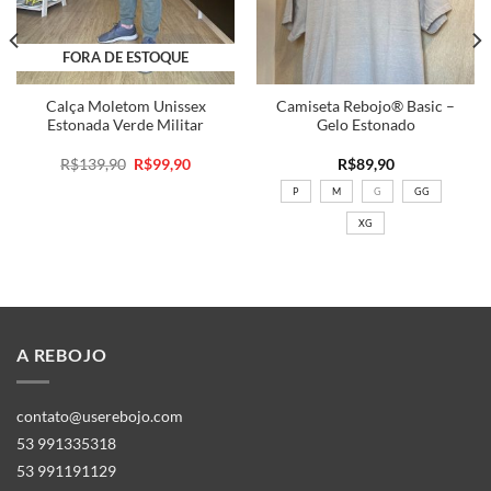
FORA DE ESTOQUE
Calça Moletom Unissex
Camiseta Rebojo® Basic –
Estonada Verde Militar
Gelo Estonado
O
O
R$
139,90
R$
99,90
R$
89,90
preço
preço
original
atual
P
M
G
GG
era:
é:
R$139,90.
R$99,90.
XG
A REBOJO
contato@userebojo.com
53 991335318
53 991191129