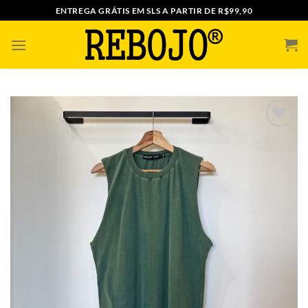
Skip
ENTREGA GRÁTIS EM SLS A PARTIR DE R$99,90
to
content
ADICIONAR
A MINHA
LISTA