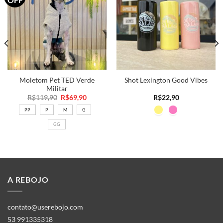
a minha
a minha
lista
lista
Moletom Pet TED Verde
Shot Lexington Good Vibes
Militar
O
O
R$
119,90
R$
69,90
R$
22,90
preço
preço
original
atual
PP
P
M
G
era:
é:
R$119,90.
R$69,90.
GG
A REBOJO
contato@userebojo.com
53 991335318