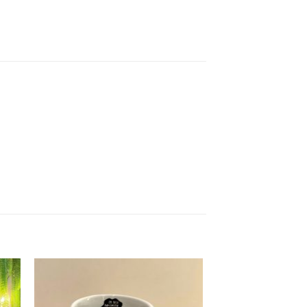
nar
Adicionar
ha
a minha