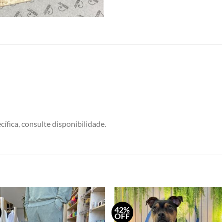
ífica, consulte disponibilidade.
42%
Adicionar
Adicio
OFF
a minha
a min