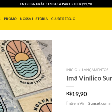
ENTREGA GRÁTIS EM SLS A PARTIR DE R$99,90
S
PROMO
NOSSA HISTÓRIA
CLUBE REBOJO
ADICIONAR
A MINHA
INÍCIO
/
LANÇAMENTOS
LISTA
Imã Vinílico Su
19,90
R$
Ímã em Vinil
Sunset
com m