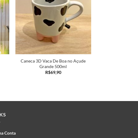
lista
Caneca 3D Vaca De Boa no Açude
Grande 500ml
R$
69,90
o
90.
NKS
ha Conta