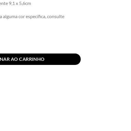
te 9,1 x 5,6cm
a alguma cor específica, consulte
® quantidade
ONAR AO CARRINHO