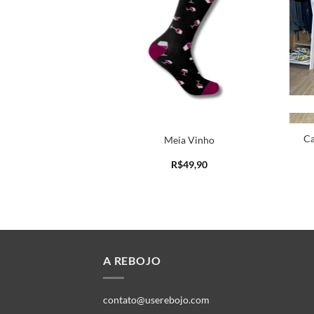
lista
lista
Ca
oprene Grid
Meia Vinho
99,90
R$
49,90
A REBOJO
contato@userebojo.com