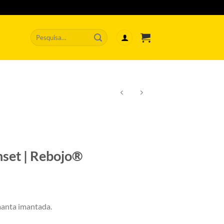
Pesquisar
por:
nset | Rebojo®
anta imantada.