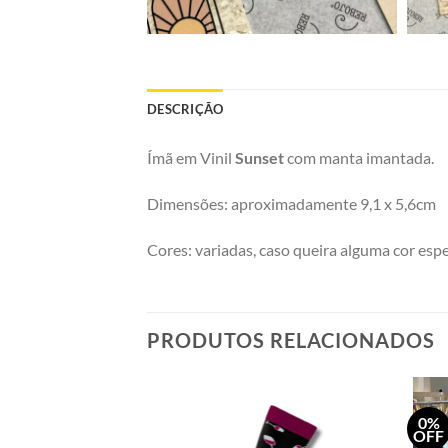
DESCRIÇÃO
Ímã em Vinil
Sunset
com manta imantada.
Dimensões: aproximadamente 9,1 x 5,6cm
Cores: variadas, caso queira alguma cor espec
PRODUTOS RELACIONADOS
0%
Adicionar
Adicionar
OFF
a minha
a minha