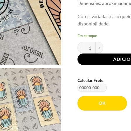
Dimensões: aproximadamen
Cores: variadas, caso queir
disponibilidade.
Em estoque
Imã Vinílico Sunset | Rebojo
ADICI
Calcular Frete
OK