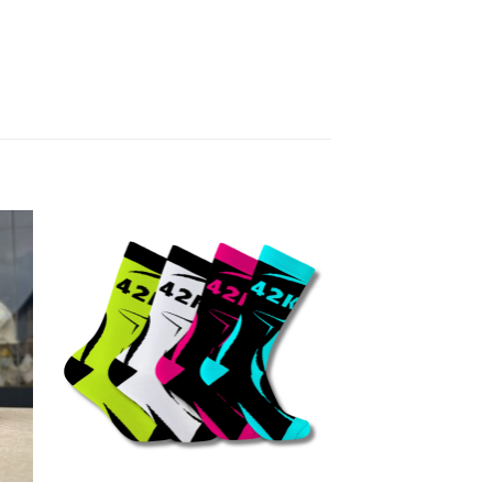
nar
Adicionar
ha
a minha
lista