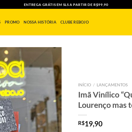
ENTREGA GRÁTIS EM SLS A PARTIR DE R$99,90
S
PROMO
NOSSA HISTÓRIA
CLUBE REBOJO
ADICIONAR
A MINHA
INÍCIO
/
LANÇAMENTOS
LISTA
Imã Vinílico “Q
Lourenço mas t
19,90
R$