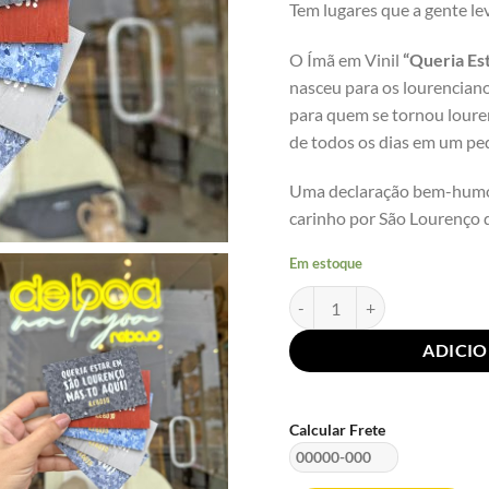
Tem lugares que a gente le
O Ímã em Vinil
“Queria Es
nasceu para os lourencia
para quem se tornou louren
de todos os dias em um pe
Uma declaração bem-humor
carinho por São Lourenço d
Em estoque
Imã Vinílico "Queria estar e
ADICI
Calcular Frete