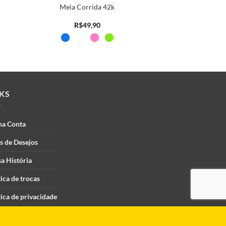
Meia Corrida 42k
R$
49,90
NKS
ha Conta
as de Desejos
a História
tica de trocas
tica de privacidade