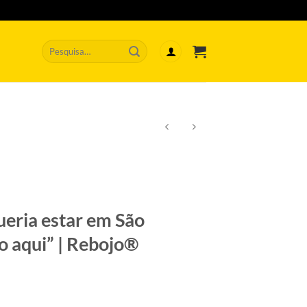
Pesquisar
por:
ueria estar em São
o aqui” | Rebojo®