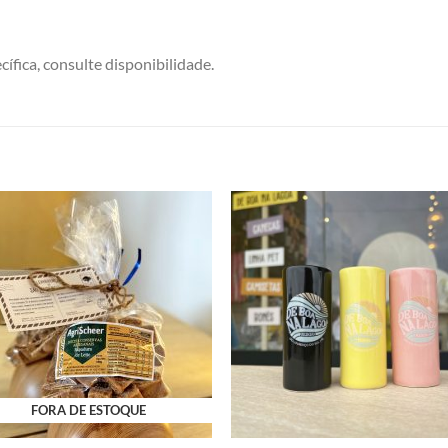
ífica, consulte disponibilidade.
Adicionar
Adicio
a minha
a min
lista
lista
FORA DE ESTOQUE