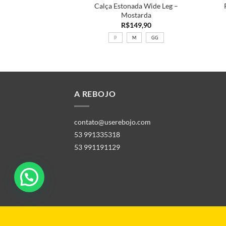
 De Boa no Açude
Calça Estonada Wide Leg –
a 350ml
Mostarda
59,90
R$
149,90
P
M
GG
A REBOJO
contato@userebojo.com
53 991335318
53 991191129