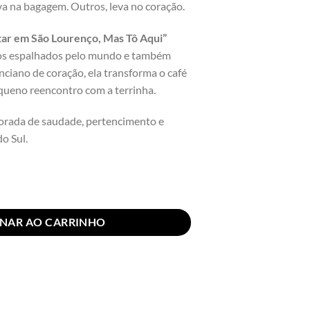
va na bagagem. Outros, leva no coração.
tar em São Lourenço, Mas Tô Aqui”
nos espalhados pelo mundo e também
ciano de coração, ela transforma o café
queno reencontro com a terrinha.
ada de saudade, pertencimento e
o Sul.
m São Lourenço mas to aqui" | Rebojo® quantidade
ONAR AO CARRINHO