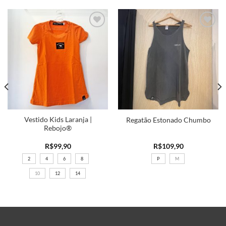
Adicionar
Adicionar
a minha
a minha
lista
lista
Vestido Kids Laranja |
Regatão Estonado Chumbo
Rebojo®
R$
99,90
R$
109,90
2
4
6
8
P
M
10
12
14