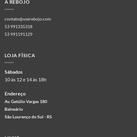
A REBOJO
contato@userebojo.com
53 991335318
53 991191129
LOJA FÍSICA
Sábados
10 às 12 e 14 às 18h
Endereço
Av. Getúlio Vargas 180
Balneário
São Lourenço do Sul - RS