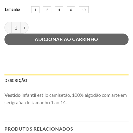
Tamanho
1
2
4
6
10
Vestido Kids Good Vibes Azul quantidade
ADICIONAR AO CARRINHO
DESCRIÇÃO
Vestido infantil
estilo camisetão, 100% algodão com arte em
serigrafia, do tamanho 1 ao 14.
PRODUTOS RELACIONADOS