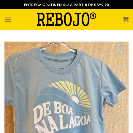
Skip
ENTREGA GRÁTIS EM SLS A PARTIR DE R$99,90
to
content
ADICIONAR
A MINHA
LISTA